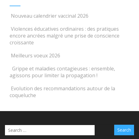
Nouveau calendrier vaccinal 2026
Violences éducatives ordinaires : des pratiques
encore ancrées malgré une prise de conscience
croissante
Meilleurs voeux 2026
️ Grippe et maladies contagieuses : ensemble,
agissons pour limiter la propagation !
Evolution des recommandations autour de la
coqueluche