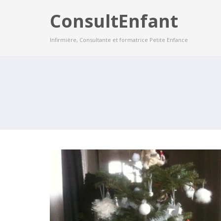
ConsultEnfant
Infirmière, Consultante et formatrice Petite Enfance
BONNE ANNÉE 2017