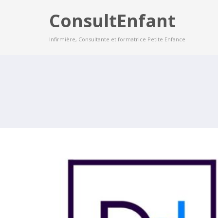
ConsultEnfant
Infirmière, Consultante et formatrice Petite Enfance
FORMATIONS PETITE ENFANC