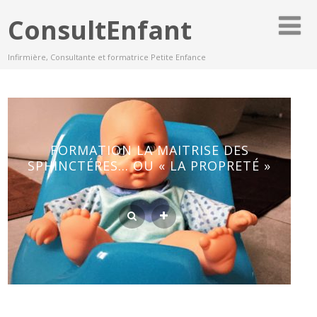
ConsultEnfant
Infirmière, Consultante et formatrice Petite Enfance
FORMATION LA MAITRISE DES
SPHINCTÉRES… OU « LA PROPRETÉ »