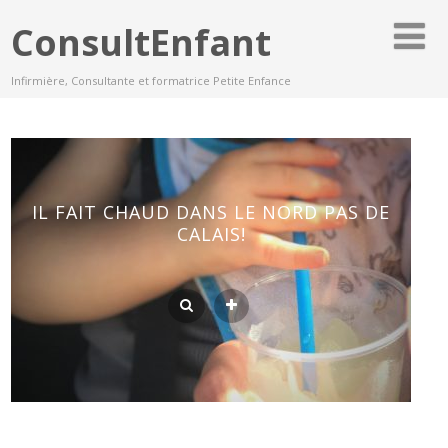
ConsultEnfant
Infirmière, Consultante et formatrice Petite Enfance
IL FAIT CHAUD DANS LE NORD PAS DE
CALAIS!