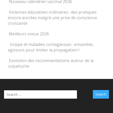
Nouveau calendrier vaccinal 2026
Violences éducatives ordinaires : des pratiques
encore ancrées malgré une prise de conscience
croissante
Meilleurs voeux 2026
️ Grippe et maladies contagieuses : ensemble,
agissons pour limiter la propagation !
Evolution des recommandations autour de la
coqueluche